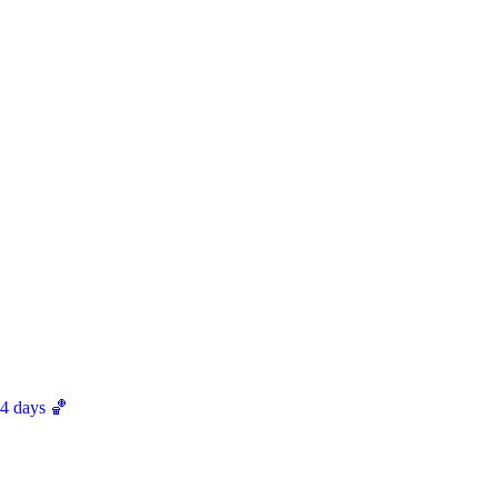
th May ==> 4 days 🏀